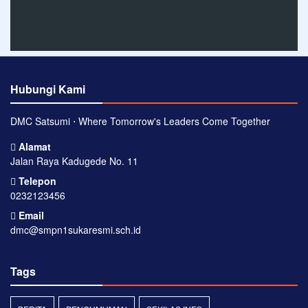
Hubungi Kami
DMC Satsumi ⋅ Where Tomorrow's Leaders Come Together
Alamat
Jalan Raya Kadugede No. 11
Telepon
0232123456
Email
dmc@smpn1sukaresmi.sch.id
Tags