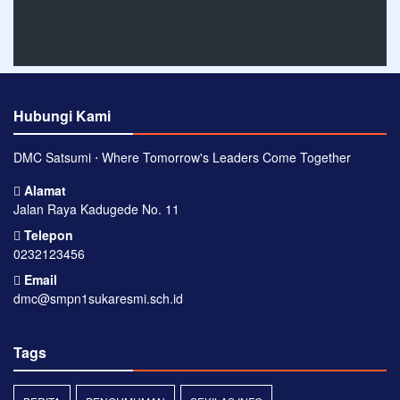
Hubungi Kami
DMC Satsumi ⋅ Where Tomorrow's Leaders Come Together
Alamat
Jalan Raya Kadugede No. 11
Telepon
0232123456
Email
dmc@smpn1sukaresmi.sch.id
Tags