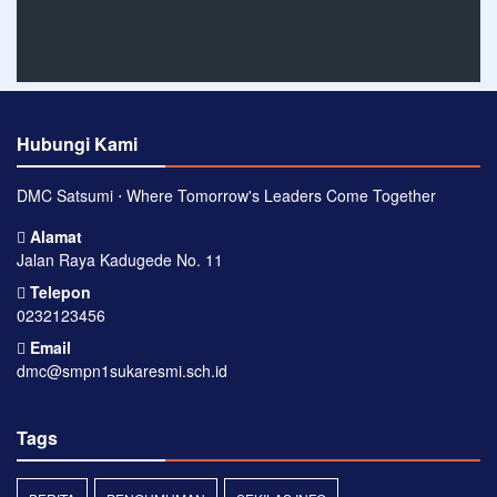
Hubungi Kami
DMC Satsumi ⋅ Where Tomorrow's Leaders Come Together
Alamat
Jalan Raya Kadugede No. 11
Telepon
0232123456
Email
dmc@smpn1sukaresmi.sch.id
Tags