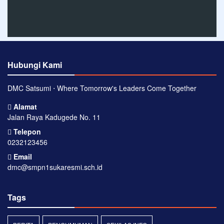
Hubungi Kami
DMC Satsumi ⋅ Where Tomorrow's Leaders Come Together
Alamat
Jalan Raya Kadugede No. 11
Telepon
0232123456
Email
dmc@smpn1sukaresmi.sch.id
Tags