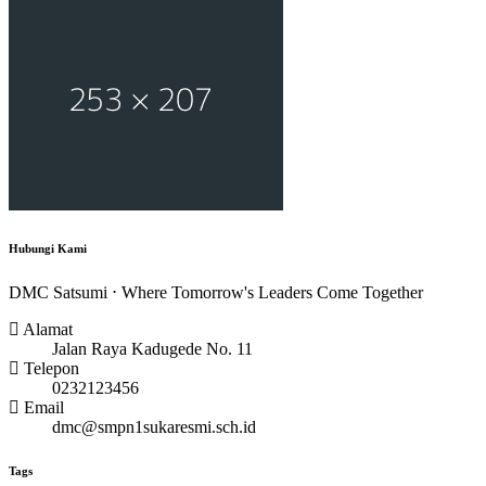
Hubungi Kami
DMC Satsumi ⋅ Where Tomorrow's Leaders Come Together
Alamat
Jalan Raya Kadugede No. 11
Telepon
0232123456
Email
dmc@smpn1sukaresmi.sch.id
Tags