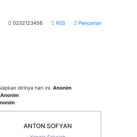
0232123456
RSS
Pencarian
 incididunt ut labore
pkan dirinya hari ini.
Anonim
.
Anonim
nonim
ANTON SOFYAN