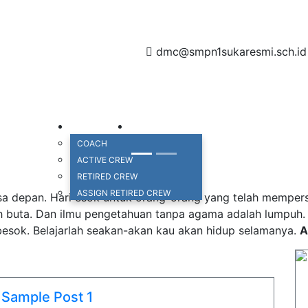
dmc@smpn1sukaresmi.sch.id
t amet, consectetur adipisicing elit, sed do eiusmod tempor
et dolore magna aliqua
GALERI VIDEO
DIREKTORI
HUBUNGI KAMI
COACH
ACTIVE CREW
RETIRED CREW
ASSIGN RETIRED CREW
a depan. Hari esok untuk orang-orang yang telah mempersia
h buta. Dan ilmu pengetahuan tanpa agama adalah lumpuh
esok. Belajarlah seakan-akan kau akan hidup selamanya.
A
Sample Post 1