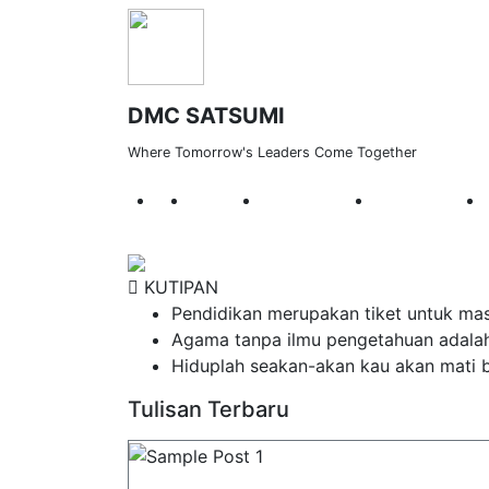
DMC SATSUMI
Where Tomorrow's Leaders Come Together
Lorem ipsum dolor si
PROFIL
VISI DAN MISI
GALERI FOTO
KUTIPAN
Pendidikan merupakan tiket untuk mas
Agama tanpa ilmu pengetahuan adala
Hiduplah seakan-akan kau akan mati b
Tulisan Terbaru