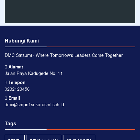
Hubungi Kami
DMC Satsumi ⋅ Where Tomorrow's Leaders Come Together
Alamat
Jalan Raya Kadugede No. 11
Telepon
0232123456
Email
dmc@smpn1sukaresmi.sch.id
Tags