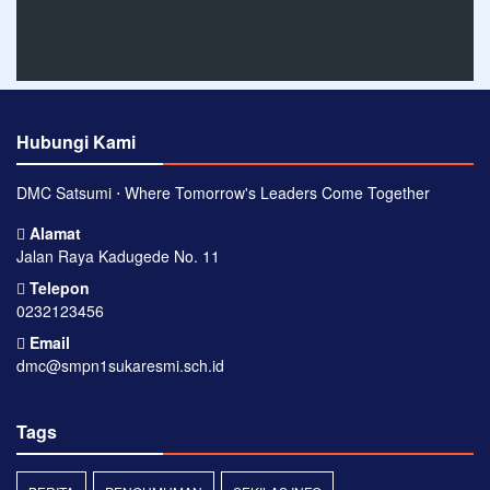
Hubungi Kami
DMC Satsumi ⋅ Where Tomorrow's Leaders Come Together
Alamat
Jalan Raya Kadugede No. 11
Telepon
0232123456
Email
dmc@smpn1sukaresmi.sch.id
Tags