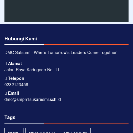
Hubungi Kami
DMC Satsumi ⋅ Where Tomorrow's Leaders Come Together
Alamat
Jalan Raya Kadugede No. 11
Telepon
0232123456
Email
dmc@smpn1sukaresmi.sch.id
Tags