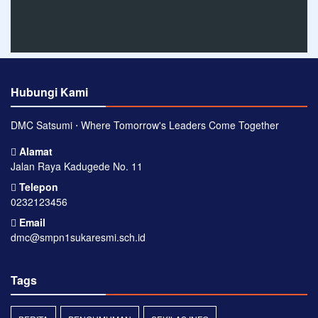
Hubungi Kami
DMC Satsumi ⋅ Where Tomorrow's Leaders Come Together
Alamat
Jalan Raya Kadugede No. 11
Telepon
0232123456
Email
dmc@smpn1sukaresmi.sch.id
Tags