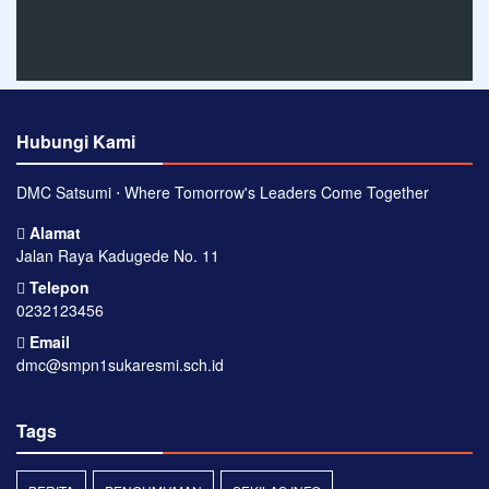
Hubungi Kami
DMC Satsumi ⋅ Where Tomorrow's Leaders Come Together
Alamat
Jalan Raya Kadugede No. 11
Telepon
0232123456
Email
dmc@smpn1sukaresmi.sch.id
Tags