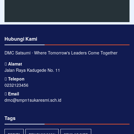
Hubungi Kami
DMC Satsumi ⋅ Where Tomorrow's Leaders Come Together
Alamat
Jalan Raya Kadugede No. 11
Telepon
0232123456
Email
dmc@smpn1sukaresmi.sch.id
Tags