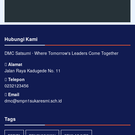
Hubungi Kami
DMC Satsumi ⋅ Where Tomorrow's Leaders Come Together
Alamat
Jalan Raya Kadugede No. 11
Telepon
0232123456
Email
dmc@smpn1sukaresmi.sch.id
Tags