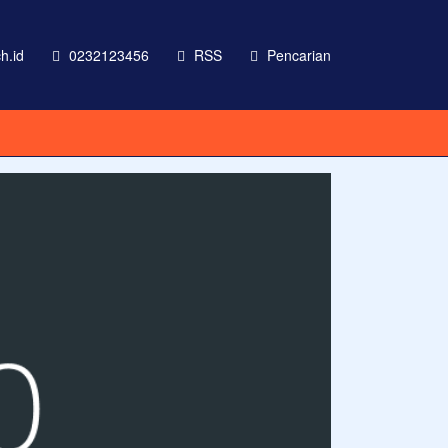
h.id
0232123456
RSS
Pencarian