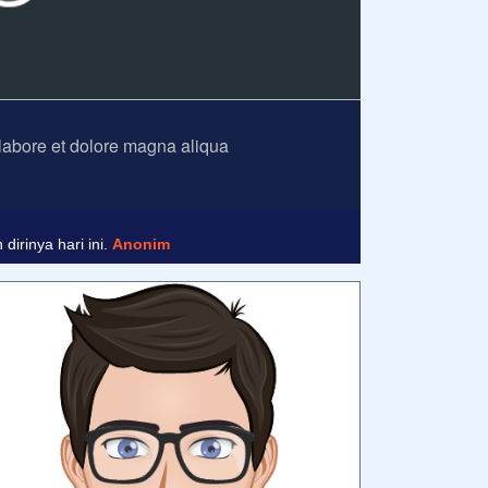
 labore et dolore magna aliqua
nim
irinya hari ini.
Anonim