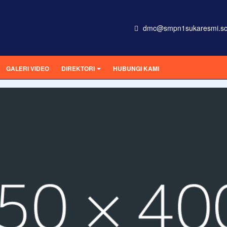
dmc@smpn1sukaresmi.sc
GALERI VIDEO
DIREKTORI
HUBUNGI KAMI