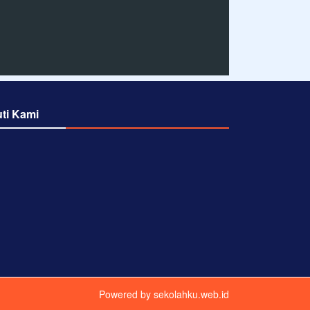
uti Kami
Powered by
sekolahku.web.id