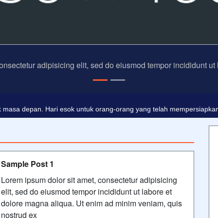
onsectetur adipisicing elit, sed do eiusmod tempor incididunt ut
dalah buta. Dan ilmu pengetahuan tanpa agama adalah lumpuh.
Ano
 masa depan. Hari esok untuk orang-orang yang telah mempersiapkan d
Sample Post 1
Lorem ipsum dolor sit amet, consectetur adipisicing
elit, sed do eiusmod tempor incididunt ut labore et
dolore magna aliqua. Ut enim ad minim veniam, quis
nostrud ex