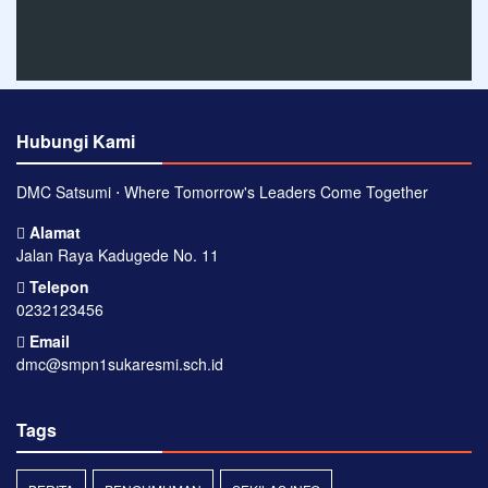
Hubungi Kami
DMC Satsumi ⋅ Where Tomorrow's Leaders Come Together
Alamat
Jalan Raya Kadugede No. 11
Telepon
0232123456
Email
dmc@smpn1sukaresmi.sch.id
Tags