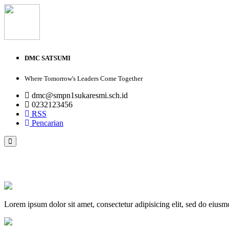
DMC SATSUMI
Where Tomorrow's Leaders Come Together
dmc@smpn1sukaresmi.sch.id
0232123456
RSS
Pencarian
PROFIL
VISI DAN MISI
GALERI FOTO
GALERI VIDEO
Lorem ipsum dolor sit amet, consectetur adipisicing elit, sed do eius