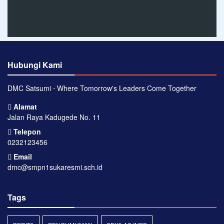
Hubungi Kami
DMC Satsumi ⋅ Where Tomorrow's Leaders Come Together
Alamat
Jalan Raya Kadugede No. 11
Telepon
0232123456
Email
dmc@smpn1sukaresmi.sch.id
Tags