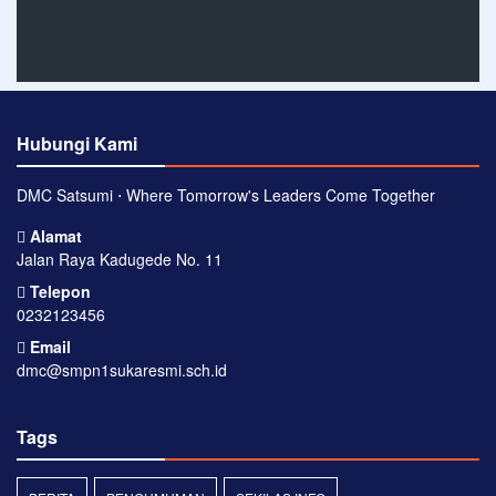
Hubungi Kami
DMC Satsumi ⋅ Where Tomorrow's Leaders Come Together
Alamat
Jalan Raya Kadugede No. 11
Telepon
0232123456
Email
dmc@smpn1sukaresmi.sch.id
Tags