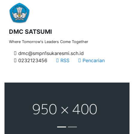
DMC SATSUMI
Where Tomorrow's Leaders Come Together
dmc@smpn1sukaresmi.sch.id
0232123456
RSS
Pencarian