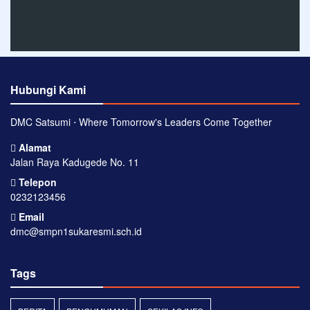
Hubungi Kami
DMC Satsumi ⋅ Where Tomorrow's Leaders Come Together
Alamat
Jalan Raya Kadugede No. 11
Telepon
0232123456
Email
dmc@smpn1sukaresmi.sch.id
Tags